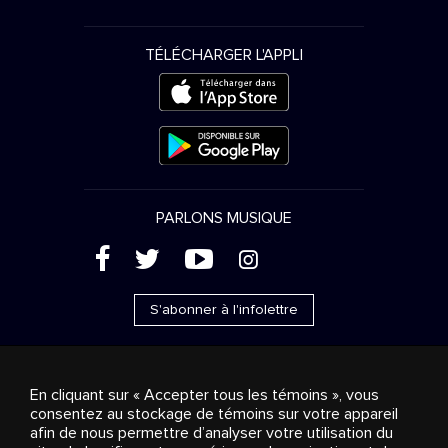
TÉLÉCHARGER L'APPLI
PARLONS MUSIQUE
(
'
+
&
S'abonner à l'infolettre
En cliquant sur « Accepter tous les témoins », vous
consentez au stockage de témoins sur votre appareil
Ventes publicitaires
Diffusion & distribution
afin de nous permettre d’analyser votre utilisation du
Consommateurs
Solutions d’affaires
Radio
À