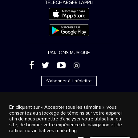
TÉLÉCHARGER L'APPLI
PARLONS MUSIQUE
(
'
+
&
S'abonner à l'infolettre
En cliquant sur « Accepter tous les témoins », vous
consentez au stockage de témoins sur votre appareil
Ventes publicitaires
Diffusion & distribution
afin de nous permettre d’analyser votre utilisation du
Consommateurs
Solutions d’affaires
Radio
À
site, de bonifier votre expérience de navigation et de
propos
Cookies settings
raffiner nos initiatives marketing.
© 2018-2025 Groupe Stingray Inc. Tous droits réservés.