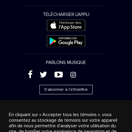
TÉLÉCHARGER L'APPLI
PARLONS MUSIQUE
(
'
+
&
S'abonner à l'infolettre
En cliquant sur « Accepter tous les témoins », vous
consentez au stockage de témoins sur votre appareil
Ventes publicitaires
Diffusion & distribution
afin de nous permettre d’analyser votre utilisation du
Consommateurs
Solutions d’affaires
Radio
À
site, de bonifier votre expérience de navigation et de
propos
Cookies settings