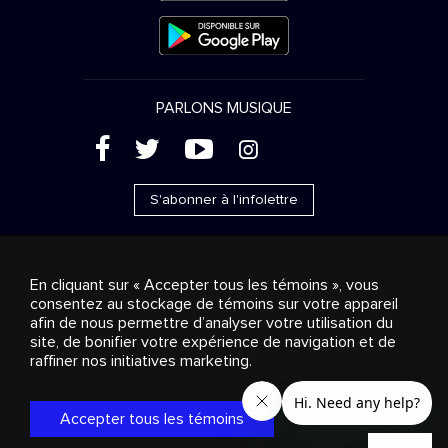
PARLONS MUSIQUE
(
'
+
&
S'abonner à l'infolettre
En cliquant sur « Accepter tous les témoins », vous
consentez au stockage de témoins sur votre appareil
Ventes publicitaires
Diffusion & distribution
afin de nous permettre d’analyser votre utilisation du
Consommateurs
Solutions d’affaires
Radio
À
site, de bonifier votre expérience de navigation et de
propos
Cookies settings
raffiner nos initiatives marketing.
© 2018-2025 Groupe Stingray Inc. Tous droits réservés.
MD
MC
STINGRAY
, VOS AMBIANCES MUSICALES
et les autres
marques et logos reliés sont des marques de commerce du
Accepter tous les témoins
Groupe Stingray au Canada, aux États-Unis et dans les autres
territoires.
Politique de confidentialité
|
Modalités et