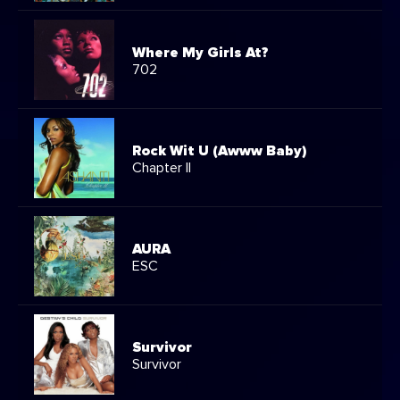
Where My Girls At?
702
Rock Wit U (Awww Baby)
Chapter II
AURA
ESC
Survivor
Survivor