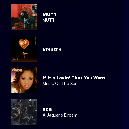
MUTT
MUTT
Breathe
If It's Lovin' That You Want
Music Of The Sun
305
A Jaguar's Dream