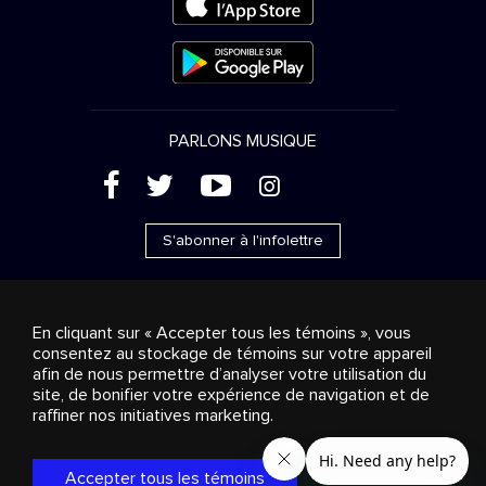
PARLONS MUSIQUE
(
'
+
&
S'abonner à l'infolettre
En cliquant sur « Accepter tous les témoins », vous
consentez au stockage de témoins sur votre appareil
Ventes publicitaires
Diffusion & distribution
afin de nous permettre d’analyser votre utilisation du
Consommateurs
Solutions d’affaires
Radio
À
site, de bonifier votre expérience de navigation et de
propos
Cookies settings
raffiner nos initiatives marketing.
© 2018-2025 Groupe Stingray Inc. Tous droits réservés.
MD
MC
STINGRAY
, VOS AMBIANCES MUSICALES
et les autres
marques et logos reliés sont des marques de commerce du
Accepter tous les témoins