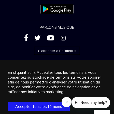
PARLONS MUSIQUE
(
'
+
&
S'abonner à l'infolettre
En cliquant sur « Accepter tous les témoins », vous
consentez au stockage de témoins sur votre appareil
Ventes publicitaires
Diffusion & distribution
afin de nous permettre d’analyser votre utilisation du
Consommateurs
Solutions d’affaires
Radio
À
site, de bonifier votre expérience de navigation et de
propos
Cookies settings
raffiner nos initiatives marketing.
© 2018-2025 Groupe Stingray Inc. Tous droits réservés.
MD
MC
STINGRAY
, VOS AMBIANCES MUSICALES
et les autres
marques et logos reliés sont des marques de commerce du
Accepter tous les témoins
Groupe Stingray au Canada, aux États-Unis et dans les autres
territoires.
Politique de confidentialité
|
Modalités et