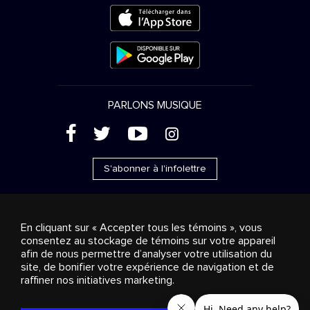
PARLONS MUSIQUE
(
'
+
&
S'abonner à l'infolettre
En cliquant sur « Accepter tous les témoins », vous
consentez au stockage de témoins sur votre appareil
Ventes publicitaires
Diffusion & distribution
afin de nous permettre d’analyser votre utilisation du
Consommateurs
Solutions d’affaires
Radio
À
site, de bonifier votre expérience de navigation et de
propos
Cookies settings
raffiner nos initiatives marketing.
© 2018-2025 Groupe Stingray Inc. Tous droits réservés.
MD
MC
STINGRAY
, VOS AMBIANCES MUSICALES
et les autres