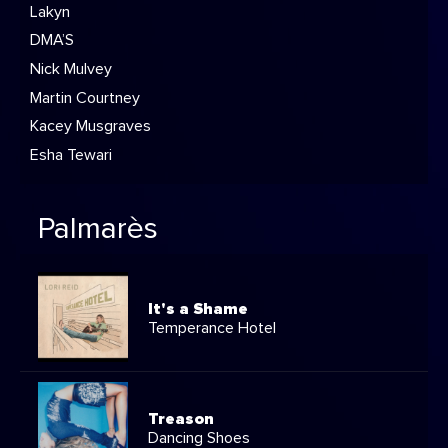
Lakyn
DMA’S
Nick Mulvey
Martin Courtney
Kacey Musgraves
Esha Tewari
Palmarès
It's a Shame
Temperance Hotel
Treason
Dancing Shoes