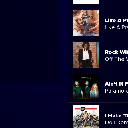
Like A P
Like A Pr
Rock Wi
Off The 
Ain't It 
Paramor
I Hate T
Doll Dom