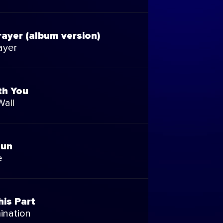
rayer (album version)
ayer
th You
Wall
Fun
e
his Part
ination