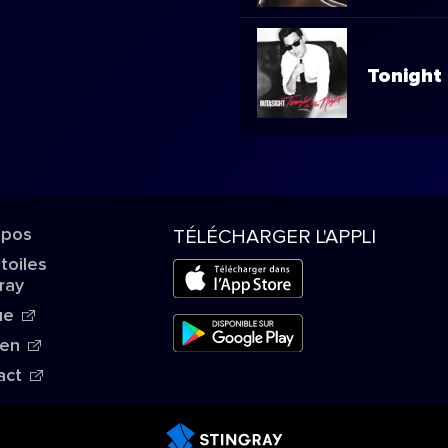
Tonight 
opos
TÉLÉCHARGER L'APPLI
Étoiles
ray
ue
ien
act