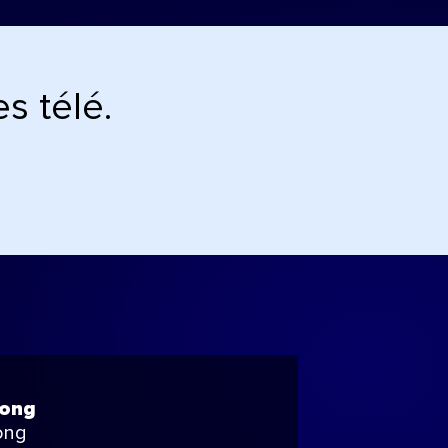
s télé.
long
ong