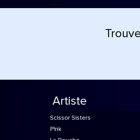
Trouve
Artiste
Scissor Sisters
P!nk