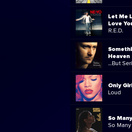
Let Me L
Love You
R.E.D.
Somethi
Heaven
...But Ser
Only Gir
Loud
So Many
So Many 