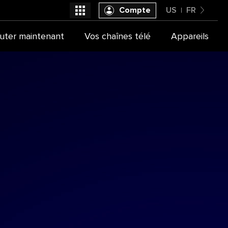
Compte
US
FR
United States
uter maintenant
Vos chaînes télé
Appareils
Sélectionner votre fournisseur
Français