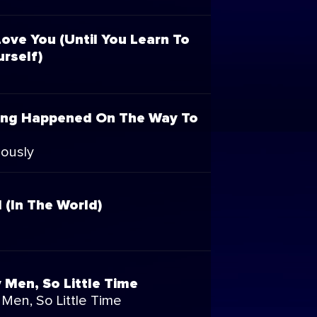
ove You (Until You Learn To
rself)
ng Happened On The Way To
iously
l (In The World)
 Men, So Little Time
Men, So Little Time