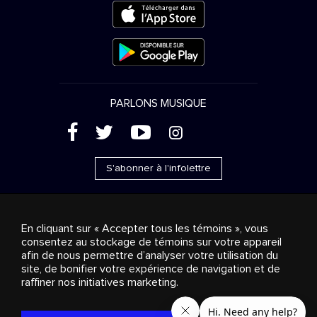
PARLONS MUSIQUE
(
'
+
&
S'abonner à l'infolettre
En cliquant sur « Accepter tous les témoins », vous
consentez au stockage de témoins sur votre appareil
Ventes publicitaires
Diffusion & distribution
afin de nous permettre d’analyser votre utilisation du
Consommateurs
Solutions d’affaires
Radio
À
site, de bonifier votre expérience de navigation et de
propos
Cookies settings
raffiner nos initiatives marketing.
© 2018-2025 Groupe Stingray Inc. Tous droits réservés.
MD
MC
STINGRAY
, VOS AMBIANCES MUSICALES
et les autres