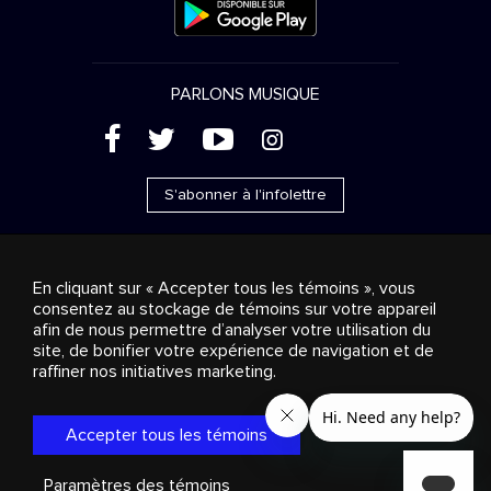
PARLONS MUSIQUE
(
'
+
&
S'abonner à l'infolettre
En cliquant sur « Accepter tous les témoins », vous
consentez au stockage de témoins sur votre appareil
Ventes publicitaires
Diffusion & distribution
afin de nous permettre d’analyser votre utilisation du
Consommateurs
Solutions d’affaires
Radio
À
site, de bonifier votre expérience de navigation et de
propos
Cookies settings
raffiner nos initiatives marketing.
© 2018-2025 Groupe Stingray Inc. Tous droits réservés.
MD
MC
STINGRAY
, VOS AMBIANCES MUSICALES
et les autres
marques et logos reliés sont des marques de commerce du
Accepter tous les témoins
Groupe Stingray au Canada, aux États-Unis et dans les autres
territoires.
Politique de confidentialité
|
Modalités et
Conditions
Paramètres des témoins