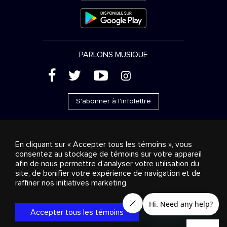
PARLONS MUSIQUE
(
'
+
&
S'abonner à l'infolettre
En cliquant sur « Accepter tous les témoins », vous
consentez au stockage de témoins sur votre appareil
Ventes publicitaires
Diffusion & distribution
afin de nous permettre d’analyser votre utilisation du
Consommateurs
Solutions d’affaires
Radio
À
site, de bonifier votre expérience de navigation et de
propos
Cookies settings
raffiner nos initiatives marketing.
© 2018-2025 Groupe Stingray Inc. Tous droits réservés.
MD
MC
STINGRAY
, VOS AMBIANCES MUSICALES
et les autres
marques et logos reliés sont des marques de commerce du
Accepter tous les témoins
Groupe Stingray au Canada, aux États-Unis et dans les autres
territoires.
Politique de confidentialité
|
Modalités et