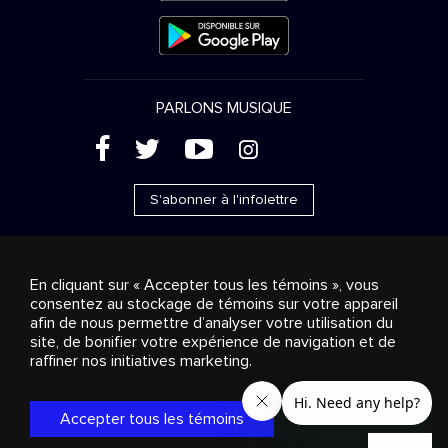
PARLONS MUSIQUE
(
'
+
&
S'abonner à l'infolettre
En cliquant sur « Accepter tous les témoins », vous
consentez au stockage de témoins sur votre appareil
Ventes publicitaires
Diffusion & distribution
afin de nous permettre d’analyser votre utilisation du
Consommateurs
Solutions d’affaires
Radio
À
site, de bonifier votre expérience de navigation et de
propos
Cookies settings
raffiner nos initiatives marketing.
© 2018-2025 Groupe Stingray Inc. Tous droits réservés.
MD
MC
STINGRAY
, VOS AMBIANCES MUSICALES
et les autres
marques et logos reliés sont des marques de commerce du
Accepter tous les témoins
Groupe Stingray au Canada, aux États-Unis et dans les autres
territoires.
Politique de confidentialité
|
Modalités et