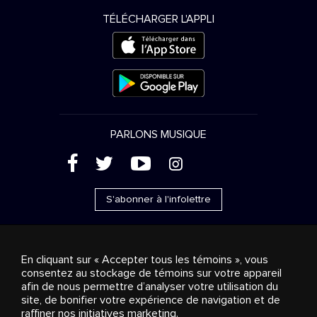
TÉLÉCHARGER L'APPLI
PARLONS MUSIQUE
(
'
+
&
S'abonner à l'infolettre
En cliquant sur « Accepter tous les témoins », vous
consentez au stockage de témoins sur votre appareil
Ventes publicitaires
Diffusion & distribution
afin de nous permettre d’analyser votre utilisation du
Consommateurs
Solutions d’affaires
Radio
À
site, de bonifier votre expérience de navigation et de
propos
Cookies settings
raffiner nos initiatives marketing.