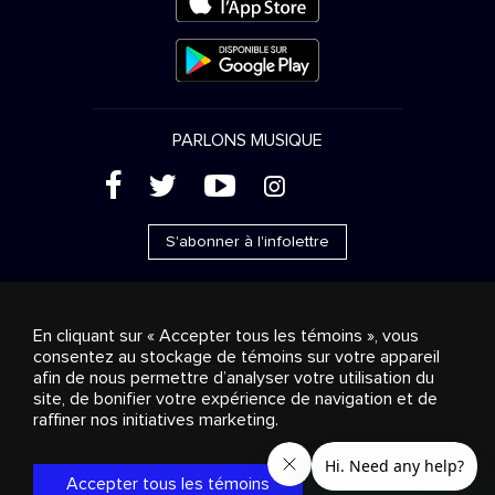
PARLONS MUSIQUE
(
'
+
&
S'abonner à l'infolettre
En cliquant sur « Accepter tous les témoins », vous
consentez au stockage de témoins sur votre appareil
Ventes publicitaires
Diffusion & distribution
afin de nous permettre d’analyser votre utilisation du
Consommateurs
Solutions d’affaires
Radio
À
site, de bonifier votre expérience de navigation et de
propos
Cookies settings
raffiner nos initiatives marketing.
© 2018-2025 Groupe Stingray Inc. Tous droits réservés.
MD
MC
STINGRAY
, VOS AMBIANCES MUSICALES
et les autres
marques et logos reliés sont des marques de commerce du
Accepter tous les témoins
Groupe Stingray au Canada, aux États-Unis et dans les autres