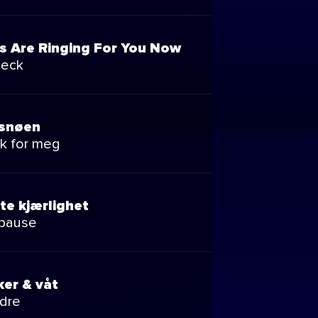
ls Are Ringing For You Now
Neck
 snøen
k for meg
te kjærlighet
 pause
kker & våt
dre