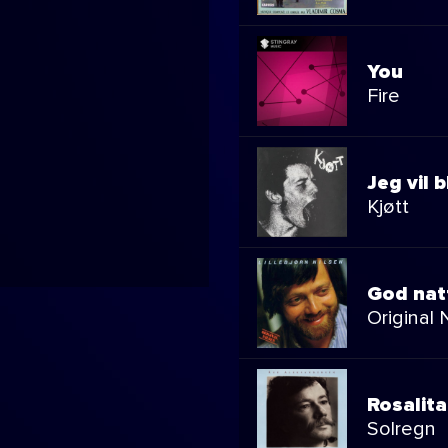
You
Fire
Jeg vil 
Kjøtt
God nat
Original 
Rosalita
Solregn