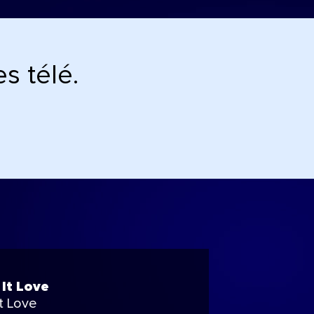
s télé.
 It Love
It Love