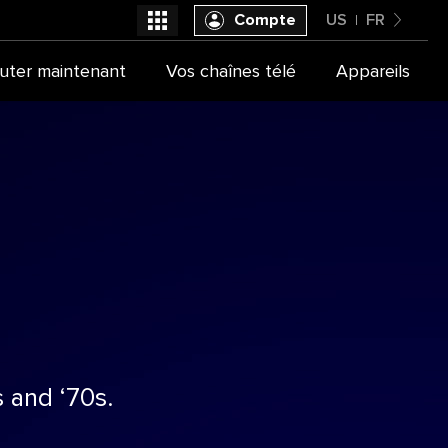
Compte
US
FR
United States
uter maintenant
Vos chaînes télé
Appareils
Sélectionner votre fournisseur
Français
s and ‘70s.