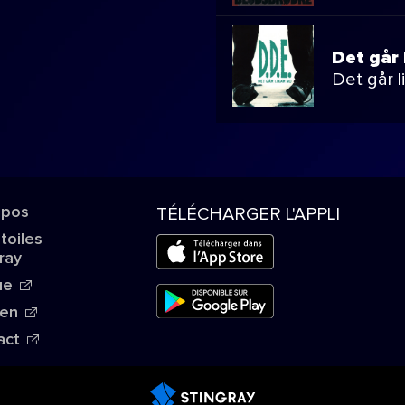
Det går 
Det går l
opos
TÉLÉCHARGER L'APPLI
Étoiles
ray
ue
ien
act