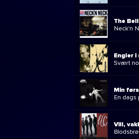
The Bel
Neck'n 
Engler i
Svært no
Min førs
En dags
Vill, va
Blodsbrø