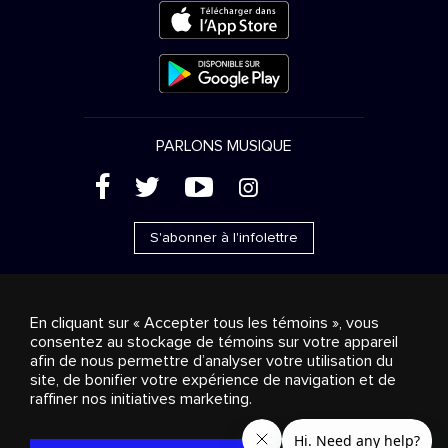
PARLONS MUSIQUE
(
'
+
&
S'abonner à l'infolettre
En cliquant sur « Accepter tous les témoins », vous
consentez au stockage de témoins sur votre appareil
Ventes publicitaires
Diffusion & distribution
afin de nous permettre d’analyser votre utilisation du
Consommateurs
Solutions d’affaires
Radio
À
site, de bonifier votre expérience de navigation et de
propos
Cookies settings
raffiner nos initiatives marketing.
© 2018-2025 Groupe Stingray Inc. Tous droits réservés.
MD
MC
STINGRAY
, VOS AMBIANCES MUSICALES
et les autres