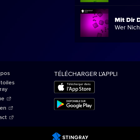
Mit Dir
Wer Nich
opos
TÉLÉCHARGER L'APPLI
Étoiles
ray
ue
ien
act