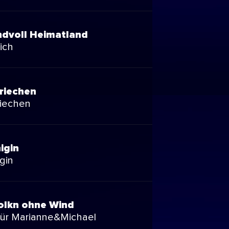
ndvoll Heimatland
ich
riechen
iechen
igin
gin
olkn ohne Wind
 für Marianne&Michael