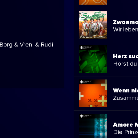
Zwoamol
Wir leben
Borg & Vreni & Rudi
Herz su
Hörst du
Wenn ni
Zusamm
Amore M
Die Prin