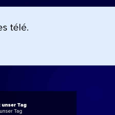
s télé.
t unser Tag
 unser Tag