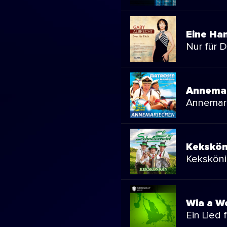
Eine Ha
Nur für D
Annema
Annemar
Kekskön
Keksköni
Wia a W
Ein Lied