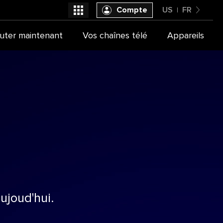
Compte
US
FR
United States
uter maintenant
Vos chaînes télé
Appareils
Sélectionner votre fournisseur
Français
ujoud'hui.