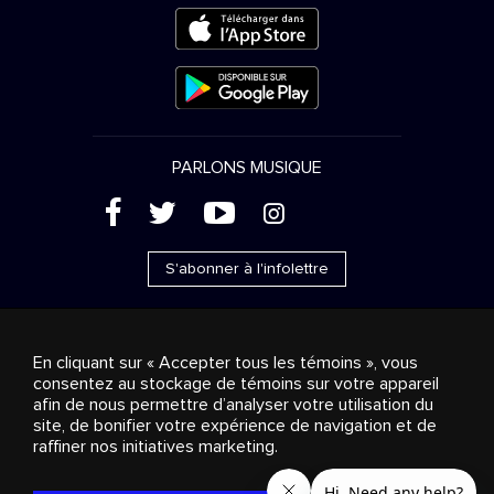
PARLONS MUSIQUE
(
'
+
&
S'abonner à l'infolettre
En cliquant sur « Accepter tous les témoins », vous
consentez au stockage de témoins sur votre appareil
Ventes publicitaires
Diffusion & distribution
afin de nous permettre d’analyser votre utilisation du
Consommateurs
Solutions d’affaires
Radio
À
site, de bonifier votre expérience de navigation et de
propos
Cookies settings
raffiner nos initiatives marketing.
© 2018-2025 Groupe Stingray Inc. Tous droits réservés.
MD
MC
STINGRAY
, VOS AMBIANCES MUSICALES
et les autres