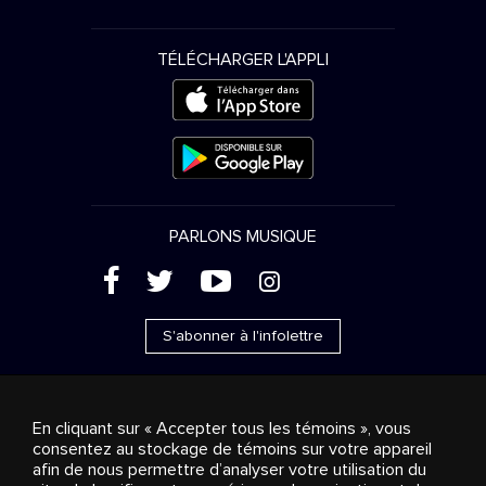
TÉLÉCHARGER L'APPLI
PARLONS MUSIQUE
(
'
+
&
S'abonner à l'infolettre
En cliquant sur « Accepter tous les témoins », vous
consentez au stockage de témoins sur votre appareil
Ventes publicitaires
Diffusion & distribution
afin de nous permettre d’analyser votre utilisation du
Consommateurs
Solutions d’affaires
Radio
À