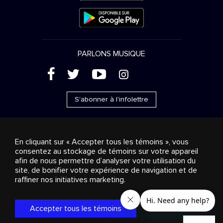
PARLONS MUSIQUE
(
'
+
&
S'abonner à l'infolettre
En cliquant sur « Accepter tous les témoins », vous
consentez au stockage de témoins sur votre appareil
Ventes publicitaires
Diffusion & distribution
afin de nous permettre d’analyser votre utilisation du
Consommateurs
Solutions d’affaires
Radio
À
site, de bonifier votre expérience de navigation et de
propos
Cookies settings
raffiner nos initiatives marketing.
© 2018-2025 Groupe Stingray Inc. Tous droits réservés.
MD
MC
STINGRAY
, VOS AMBIANCES MUSICALES
et les autres
marques et logos reliés sont des marques de commerce du
Accepter tous les témoins
Groupe Stingray au Canada, aux États-Unis et dans les autres
territoires.
Politique de confidentialité
|
Modalités et