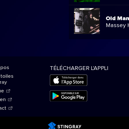
Old Ma
Massey H
opos
TÉLÉCHARGER L'APPLI
Étoiles
ray
ue
ien
act