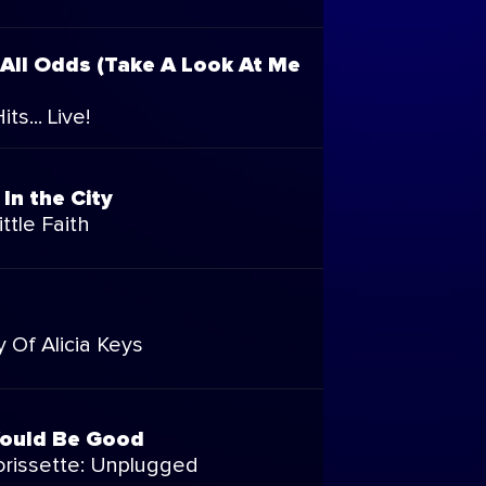
 All Odds (Take A Look At Me
ts... Live!
In the City
ttle Faith
 Of Alicia Keys
Would Be Good
orissette: Unplugged