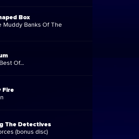
haped Box
e Muddy Banks Of The
bum
Best Of...
 Fire
on
g The Detectives
rces (bonus disc)