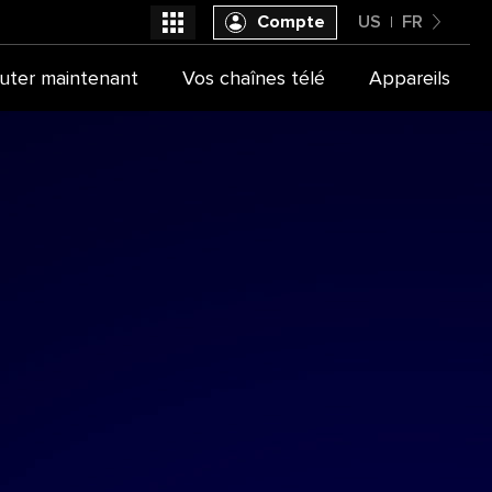
Compte
US
FR
United States
uter maintenant
Vos chaînes télé
Appareils
Sélectionner votre fournisseur
Français