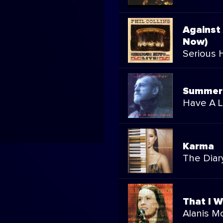
Against
Now)
Serious Hi
Summer 
Have A Li
Karma
The Diary
That I 
Alanis M