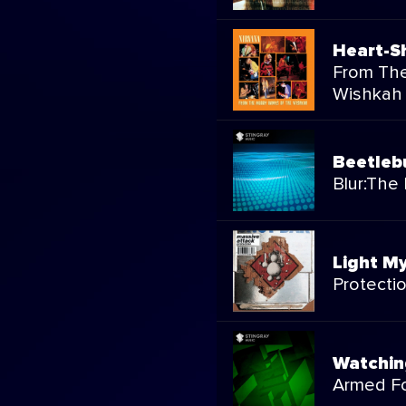
Heart-S
From Th
Wishkah
Beetle
Blur:The 
Light My
Protecti
Watchin
Armed Fo