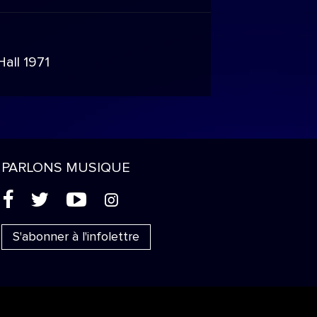
n
all 1971
PARLONS MUSIQUE
(
'
+
&
S'abonner à l'infolettre