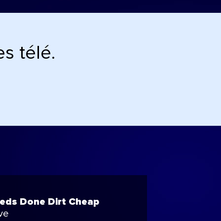
s télé.
eeds Done Dirt Cheap
ve