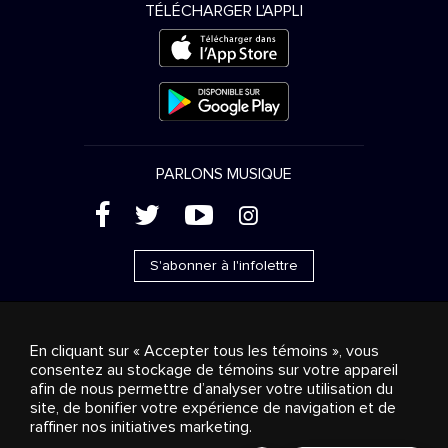
TÉLÉCHARGER L'APPLI
PARLONS MUSIQUE
(
'
+
&
S'abonner à l'infolettre
En cliquant sur « Accepter tous les témoins », vous
consentez au stockage de témoins sur votre appareil
Ventes publicitaires
Diffusion & distribution
afin de nous permettre d’analyser votre utilisation du
Consommateurs
Solutions d’affaires
Radio
À
site, de bonifier votre expérience de navigation et de
propos
Cookies settings
raffiner nos initiatives marketing.
© 2018-2025 Groupe Stingray Inc. Tous droits réservés.