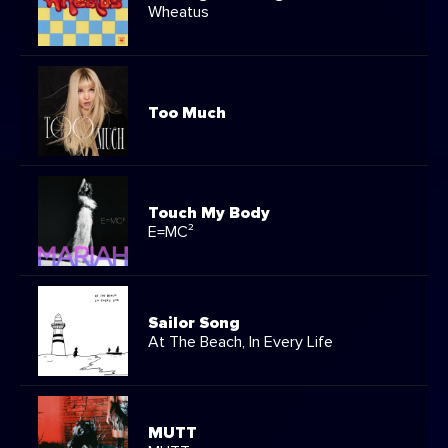
Wheatus
Too Much
Touch My Body
E=MC²
Sailor Song
At The Beach, In Every Life
MUTT