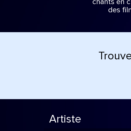
chants en 
des fi
Trouve
Artiste