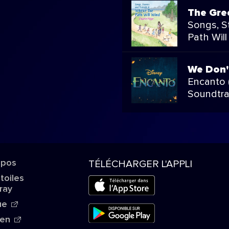
The Gre
Songs, S
Path Wil
We Don'
Encanto (
Soundtra
opos
TÉLÉCHARGER L'APPLI
Étoiles
ray
ue
ien