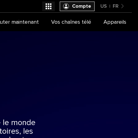
Compte
US
FR
United States
uter maintenant
Vos chaînes télé
Appareils
Sélectionner votre fournisseur
Français
e le monde
toires, les