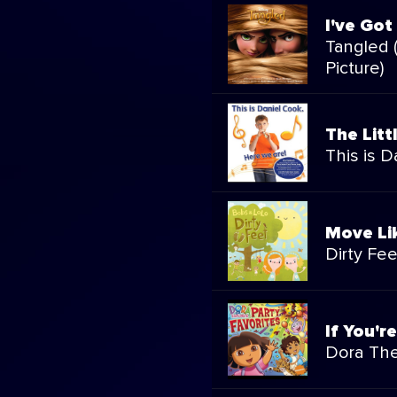
I've Go
Tangled 
Picture)
The Litt
This is 
Move Li
Dirty Fee
If You'r
Dora The