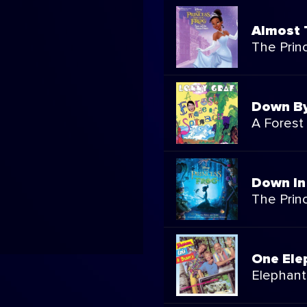
Almost 
The Prin
Down By
A Forest
Down In
The Prin
One Ele
Elephan