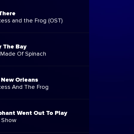
There
cess and the Frog (OST)
 The Bay
 Made Of Spinach
 New Orleans
cess And The Frog
phant Went Out To Play
t Show