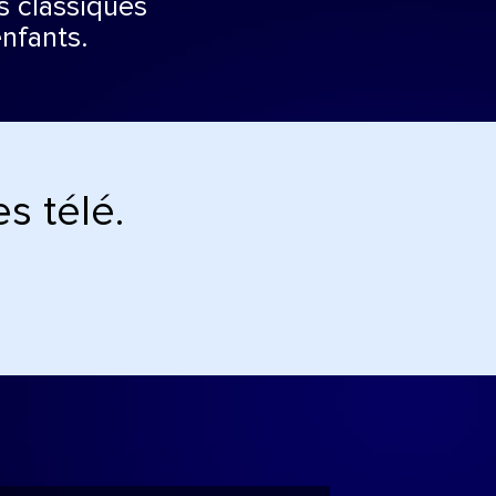
 classiques
nfants.
s télé.