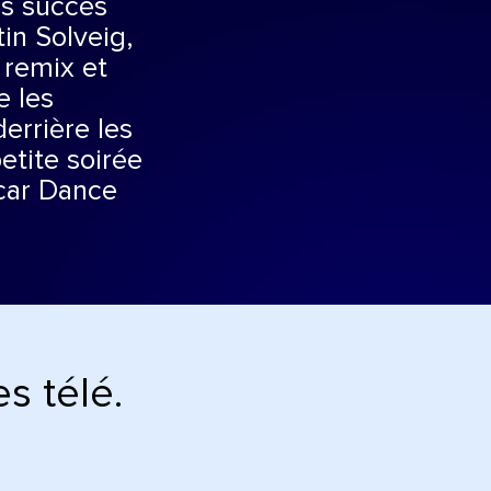
rs succès
in Solveig,
 remix et
e les
rrière les
etite soirée
 car Dance
s télé.