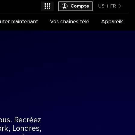
Compte
US
FR
United States
uter maintenant
Vos chaînes télé
Appareils
Sélectionner votre fournisseur
Français
vous. Recréez
rk, Londres,