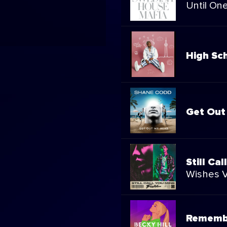
Until On
High Sc
Get Out
Still Ca
Wishes V
Rememb