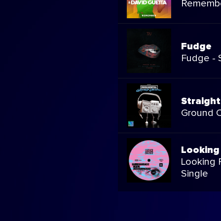
Remember
Fudge
Fudge - 
Straigh
Ground C
Looking
Looking 
Single