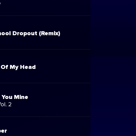
e
hool Dropout (Remix)
 Of My Head
ll You Mine
ol. 2
er