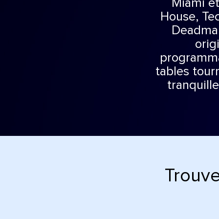
Miami et
House, Tec
Deadmau5
orig
programma
tables tour
tranquill
Trouve