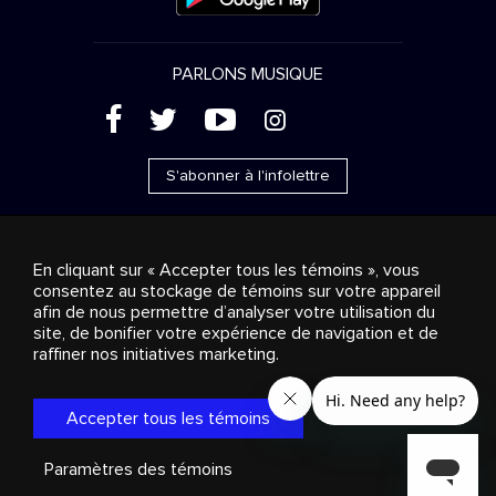
PARLONS MUSIQUE
(
'
+
&
S'abonner à l'infolettre
En cliquant sur « Accepter tous les témoins », vous
consentez au stockage de témoins sur votre appareil
Ventes publicitaires
Diffusion & distribution
afin de nous permettre d’analyser votre utilisation du
Consommateurs
Solutions d’affaires
Radio
À
site, de bonifier votre expérience de navigation et de
propos
Cookies settings
raffiner nos initiatives marketing.
© 2018-2025 Groupe Stingray Inc. Tous droits réservés.
MD
MC
STINGRAY
, VOS AMBIANCES MUSICALES
et les autres
marques et logos reliés sont des marques de commerce du
Accepter tous les témoins
Groupe Stingray au Canada, aux États-Unis et dans les autres
territoires.
Politique de confidentialité
|
Modalités et
Conditions
Paramètres des témoins