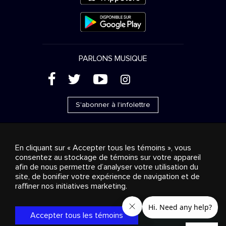
PARLONS MUSIQUE
(
'
+
&
S'abonner à l'infolettre
En cliquant sur « Accepter tous les témoins », vous
consentez au stockage de témoins sur votre appareil
Ventes publicitaires
Diffusion & distribution
afin de nous permettre d’analyser votre utilisation du
Consommateurs
Solutions d’affaires
Radio
À
site, de bonifier votre expérience de navigation et de
propos
Cookies settings
raffiner nos initiatives marketing.
© 2018-2025 Groupe Stingray Inc. Tous droits réservés.
MD
MC
STINGRAY
, VOS AMBIANCES MUSICALES
et les autres
marques et logos reliés sont des marques de commerce du
Accepter tous les témoins
Groupe Stingray au Canada, aux États-Unis et dans les autres