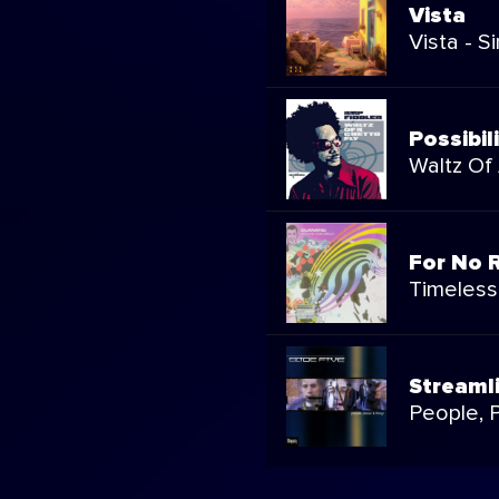
Vista
Vista - S
Possibil
Waltz Of
For No R
Timeles
Streaml
People, 