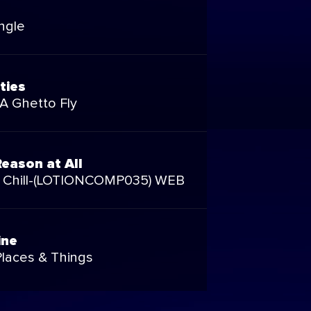
ingle
ities
 A Ghetto Fly
eason at All
s Chill-(LOTIONCOMP035) WEB
ine
Places & Things