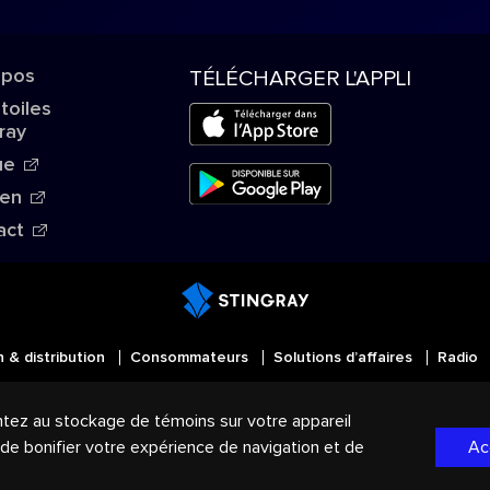
opos
TÉLÉCHARGER L'APPLI
Étoiles
ray
ue
ien
act
n & distribution
Consommateurs
Solutions d’affaires
Radio
MD
Tous droits réservés. STINGRAY
, VOS AMBIANCES MU
ntez au stockage de témoins sur votre appareil
mmerce du Groupe Stingray au Canada, aux États-Unis et d
, de bonifier votre expérience de navigation et de
Ac
de confidentialité
|
Modalités et Conditions