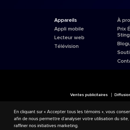
Appareils
À pr
Appli mobile
Prix 
Sting
Lecteur web
Blog
Télévision
Sout
Cont
Ventes publicitaires
Diffusio
© 2018-2025 Groupe Stingray Inc. 
En cliquant sur « Accepter tous les témoins », vous conse
logos reliés sont des marques de co
afin de nous permettre d’analyser votre utilisation du site
raffiner nos initiatives marketing.