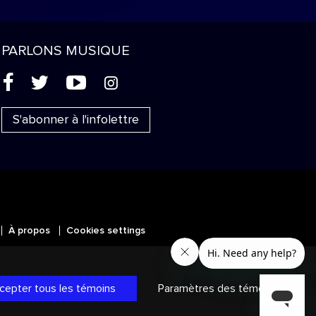
PARLONS MUSIQUE
(
'
+
&
S'abonner à l'infolettre
À propos
Cookies settings
MC
SICALES
et les autres marques et
ans les autres territoires.
Politique
cepter tous les témoins
Paramètres des témoins