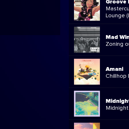
Groove 
Mastercut
Lounge (D
Mad Win
Zoning ou
Amani
Chillhop
Midnigh
Midnight 