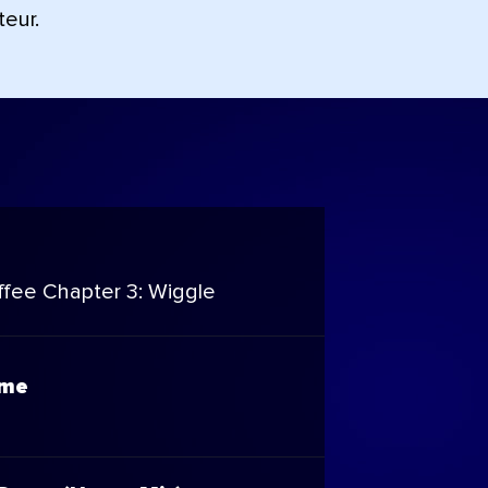
teur.
m
ffee Chapter 3: Wiggle
ime