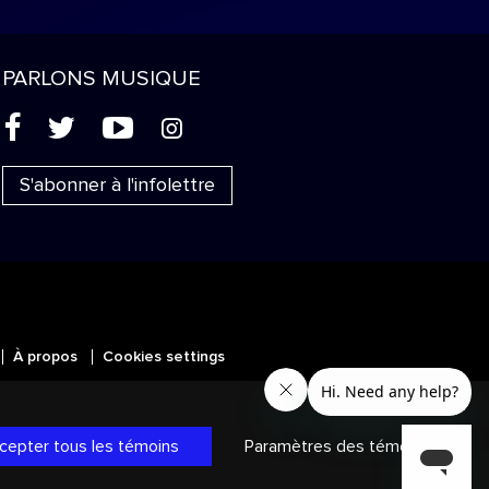
PARLONS MUSIQUE
(
'
+
&
S'abonner à l'infolettre
À propos
Cookies settings
MC
SICALES
et les autres marques et
ans les autres territoires.
Politique
cepter tous les témoins
Paramètres des témoins