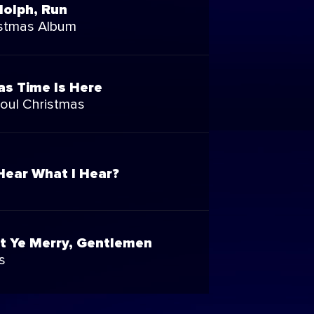
dolph, Run
stmas Album
as Time Is Here
ul Christmas
Hear What I Hear?
t Ye Merry, Gentlemen
s