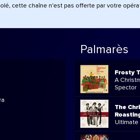
lé, cette chaîne n’est pas offerte par votre opéra
Palmarès
Frosty 
A Christm
Spector
ra
The Chr
Roastin
Ultimate