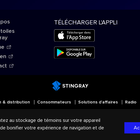
opos
TÉLÉCHARGER L'APPLI
Étoiles
ray
ue
ien
act
n & distribution
Consommateurs
Solutions d’affaires
Radio
MD
Tous droits réservés. STINGRAY
, VOS AMBIANCES MU
ntez au stockage de témoins sur votre appareil
mmerce du Groupe Stingray au Canada, aux États-Unis et d
, de bonifier votre expérience de navigation et de
Ac
de confidentialité
|
Modalités et Conditions