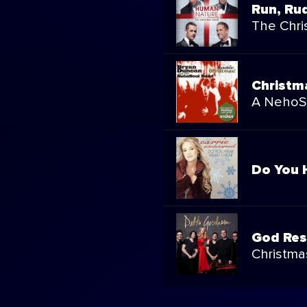
Run, Ru
The Chri
Christm
A NehoSo
Do You 
God Res
Christma