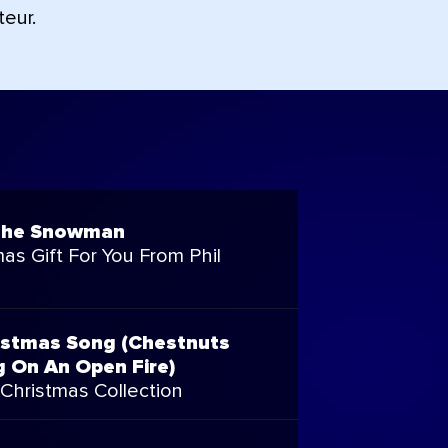
teur.
The Snowman
as Gift For You From Phil
istmas Song (Chestnuts
g On An Open Fire)
 Christmas Collection