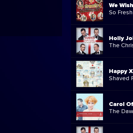
We Wish
So Fresh
Holly Jo
The Chri
Happy X
Shaved F
Carol Of
The Daw