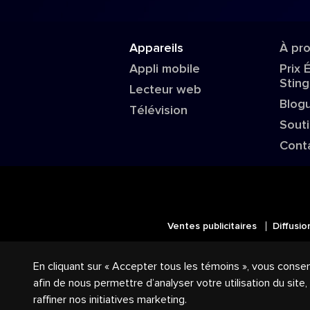
Appareils
À pr
Appli mobile
Prix 
Sting
Lecteur web
Blog
Télévision
Sout
Cont
Ventes publicitaires
Diffusio
© 2018-2025 Groupe Stingray Inc. 
En cliquant sur « Accepter tous les témoins », vous conse
logos reliés sont des marques de co
afin de nous permettre d’analyser votre utilisation du site
raffiner nos initiatives marketing.