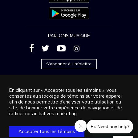
PARLONS MUSIQUE
(
'
+
&
S'abonner à l'infolettre
En cliquant sur « Accepter tous les témoins », vous
consentez au stockage de témoins sur votre appareil
Ventes publicitaires
Diffusion & distribution
afin de nous permettre d’analyser votre utilisation du
Consommateurs
Solutions d’affaires
Radio
À
site, de bonifier votre expérience de navigation et de
propos
Cookies settings
raffiner nos initiatives marketing.
© 2018-2025 Groupe Stingray Inc. Tous droits réservés.
MD
MC
STINGRAY
, VOS AMBIANCES MUSICALES
et les autres
marques et logos reliés sont des marques de commerce du
Accepter tous les témoins
Groupe Stingray au Canada, aux États-Unis et dans les autres