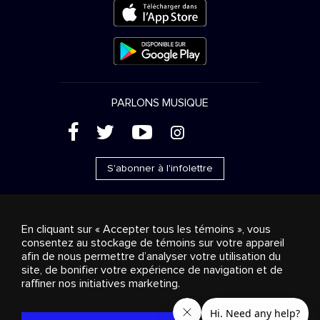
PARLONS MUSIQUE
(
'
+
&
S'abonner à l'infolettre
En cliquant sur « Accepter tous les témoins », vous
consentez au stockage de témoins sur votre appareil
Ventes publicitaires
Diffusion & distribution
afin de nous permettre d’analyser votre utilisation du
Consommateurs
Solutions d’affaires
Radio
À
site, de bonifier votre expérience de navigation et de
propos
Cookies settings
raffiner nos initiatives marketing.
© 2018-2025 Groupe Stingray Inc. Tous droits réservés.
MD
MC
STINGRAY
, VOS AMBIANCES MUSICALES
et les autres
marques et logos reliés sont des marques de commerce du