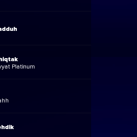
adduh
hiqtak
yat Platinum
Sahh
ehdik