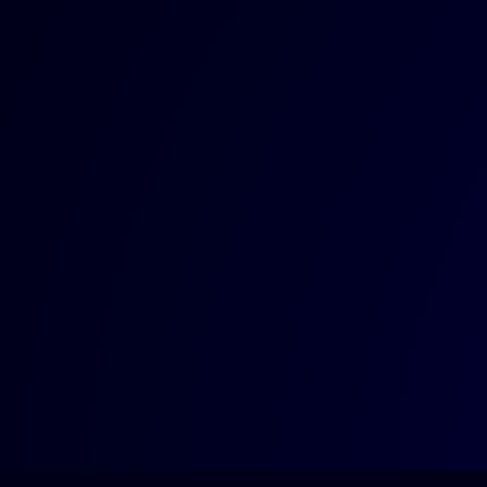
Cin
04:20
Tani
Maa
04:16
Yiqb
Ban
04:13
Ban
Sir
04:09
Baa