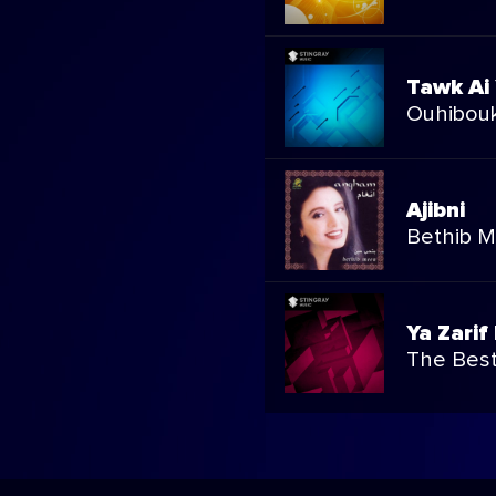
derella
Tawk Ai
Ouhibou
leish
Ajibni
urni
Bethib 
adeek Taala
Ya Zarif 
adeek Taala
The Best
r Hubbi
sha'ak