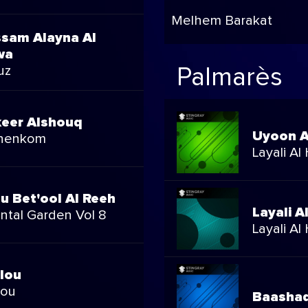
Melhem Barakat
sam Alayna Al
wa
uz
Palmarès
eer Alshouq
Uyoon A
henkom
Layali Al
u Bet'ool Al Reeh
Layali A
ental Garden Vol 8
Layali Al
lou
lou
Baashaq