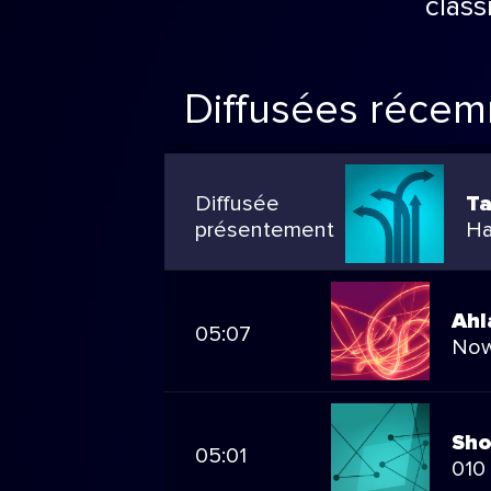
class
Diffusées réce
Diffusée
Ta
présentement
Ha
Ahl
05:07
Now
Sho
05:01
010