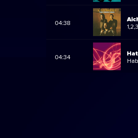
Aic
04:38
1,2,
Hat
04:34
Hab
Ya 
04:29
Khal
Kul
04:24
Elli