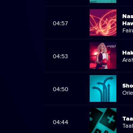
Nas
04:57
Ha
Fair
Hak
04:53
Ara
Sho
04:50
Ori
Taa
04:44
Taa