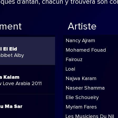
iques d'antan, chacun y trouvera son c
mment
Artiste
Nancy Ajram
l El Eid
Mohamed Fouad
bibet Alby
Fairouz
Loai
a Kalam
Najwa Karam
 Love Arabia 2011
Naseer Shamma
Elie Schoueiry
u Ma Sar
Myriam Fares
Les Musiciens Du Nil