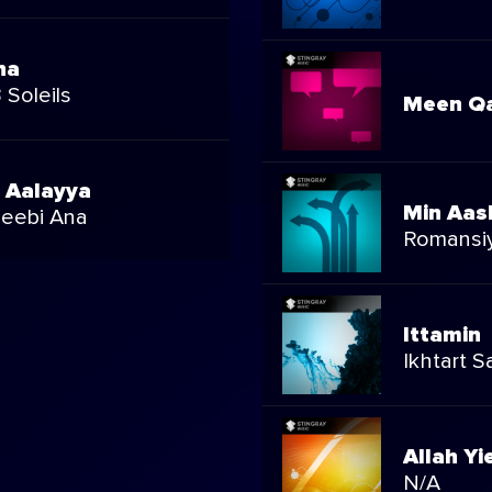
ha
3 Soleils
Meen Q
 Aalayya
Min Aas
eebi Ana
Romansiy
Tha Al Musaaafir
Ittamin
eeji Hits 2010
Ikhtart 
l Yom Ahibbu Tani
Allah Yi
 Gayi Ahla
N/A