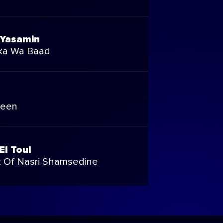
 Yasamin
ka Wa Baad
Meen
El Toul
 Of Nasri Shamsedine