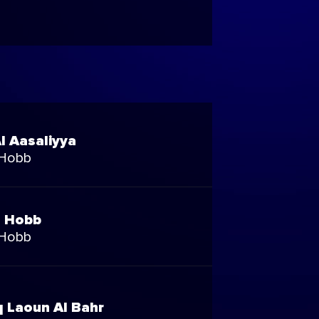
l Aasaliyya
 Hobb
l Hobb
 Hobb
 Laoun Al Bahr