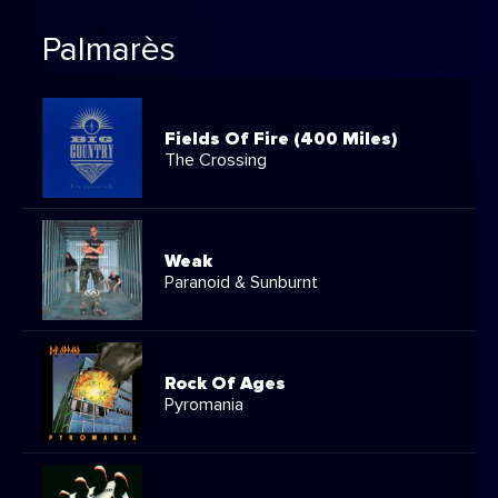
Palmarès
Fields Of Fire (400 Miles)
The Crossing
Weak
Paranoid & Sunburnt
Rock Of Ages
Pyromania