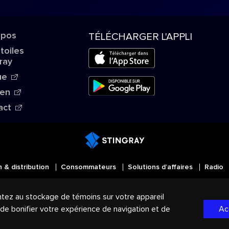
opos
TÉLÉCHARGER L'APPLI
Étoiles
ray
ue
ien
act
n & distribution
Consommateurs
Solutions d’affaires
Radio
MD
Tous droits réservés. STINGRAY
, VOS AMBIANCES MU
ntez au stockage de témoins sur votre appareil
mmerce du Groupe Stingray au Canada, aux États-Unis et d
, de bonifier votre expérience de navigation et de
Ac
de confidentialité
|
Modalités et Conditions