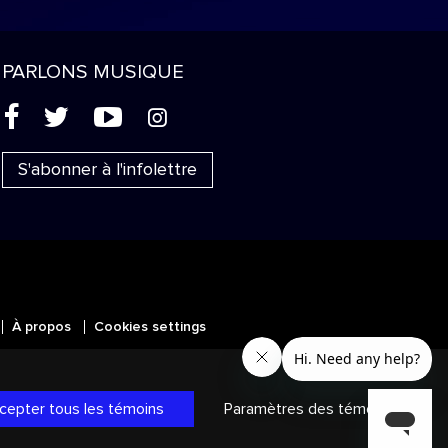
PARLONS MUSIQUE
(
'
+
&
S'abonner à l'infolettre
À propos
Cookies settings
MC
SICALES
et les autres marques et
ans les autres territoires.
Politique
cepter tous les témoins
Paramètres des témoins