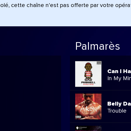
lé, cette chaîne n’est pas offerte par votre opéra
Palmarès
Can I Ha
In My Mi
Belly D
Trouble