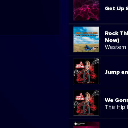
Get Up 
Rock Th
Now)
Western
Jump an
We Gon
The Hip H