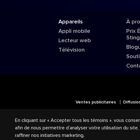
Appareils
À pr
Appli mobile
Prix 
Sting
Lecteur web
Blog
Télévision
Sout
Cont
Ventes publicitaires
Diffusio
© 2018-2025 Groupe Stingray Inc. 
En cliquant sur « Accepter tous les témoins », vous conse
logos reliés sont des marques de co
afin de nous permettre d’analyser votre utilisation du site
raffiner nos initiatives marketing.