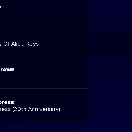
'
 Of Alicia Keys
Brown
press
ress (20th Anniversary)