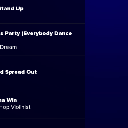
Stand Up
is Party (Everybody Dance
 Dream
d Spread Out
na Win
op Violinist