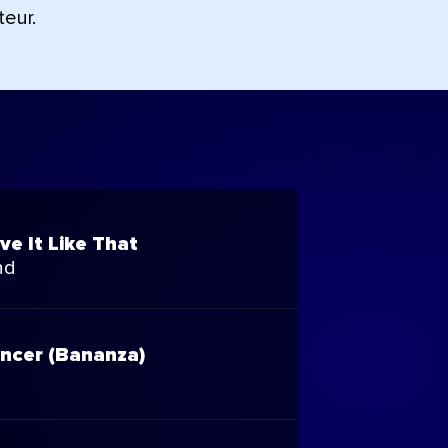
teur.
ve It Like That
nd
ancer (Bananza)