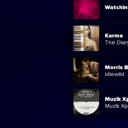
Watchin
Karma
The Diary
Morris 
Idlewild
Muzik X
Muzik Xp