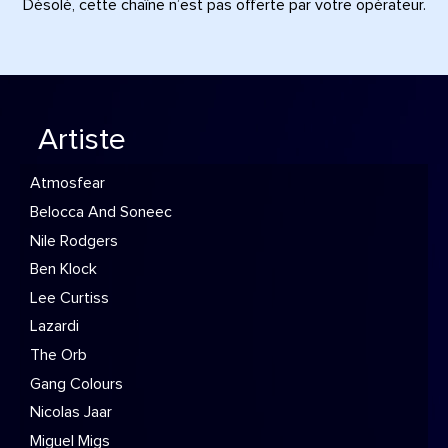
Désolé, cette chaîne n’est pas offerte par votre opérateur.
Artiste
Atmosfear
Belocca And Soneec
Nile Rodgers
Ben Klock
Lee Curtiss
Lazardi
The Orb
Gang Colours
Nicolas Jaar
Miguel Migs