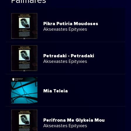
Palmarès
Pikra Potiria Moudoses
Aksexastes Epityxies
Petradaki - Petradaki
Aksexastes Epityxies
Mia Teleia
Perifrona Me Glykeia Mou
Aksexastes Epityxies