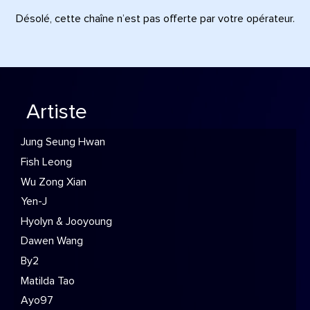
Désolé, cette chaîne n’est pas offerte par votre opérateur.
Artiste
Jung Seung Hwan
Fish Leong
Wu Zong Xian
Yen-J
Hyolyn & Jooyoung
Dawen Wang
By2
Matilda Tao
Ayo97