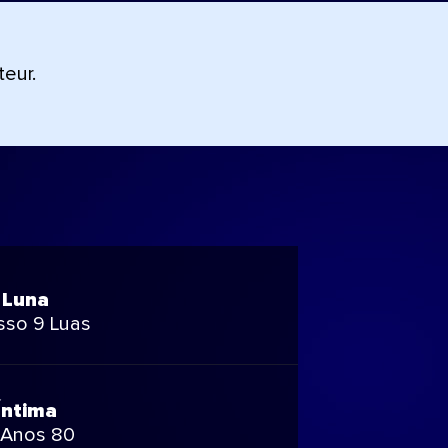
teur.
 Luna
so 9 Luas
Íntima
 Anos 80