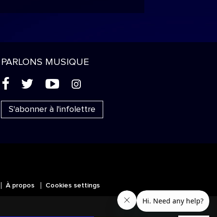
PARLONS MUSIQUE
(
'
+
&
S'abonner à l'infolettre
À propos
Cookies settings
MC
SICALES
et les autres marques et
ans les autres territoires.
Politique