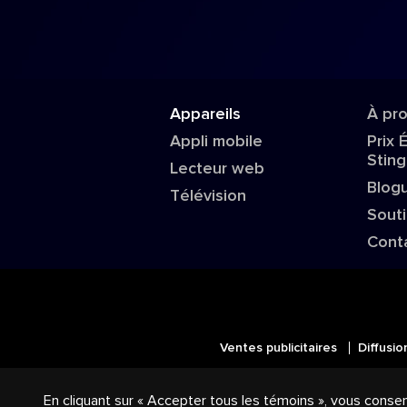
Appareils
À pr
Appli mobile
Prix 
Sting
Lecteur web
Blog
Télévision
Sout
Cont
Ventes publicitaires
Diffusio
© 2018-2025 Groupe Stingray Inc. 
En cliquant sur « Accepter tous les témoins », vous conse
logos reliés sont des marques de co