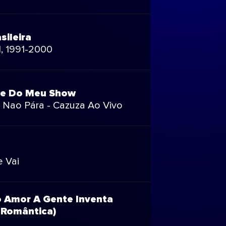
sileira
I, 1991-2000
te Do Meu Show
Nao Pára - Cazuza Ao Vivo
 Vai
 Amor A Gente Inventa
 Romântica)