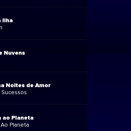
 Ilha
m
re Nuvens
ma Noites de Amor
r Sucessos
a ao Planeta
 Ao Planeta