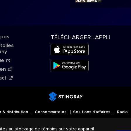
opos
TÉLÉCHARGER L'APPLI
Étoiles
ray
ue
ien
act
n & distribution
Consommateurs
Solutions d’affaires
Radio
MD
Tous droits réservés. STINGRAY
, VOS AMBIANCES MU
ntez au stockage de témoins sur votre appareil
mmerce du Groupe Stingray au Canada, aux États-Unis et d