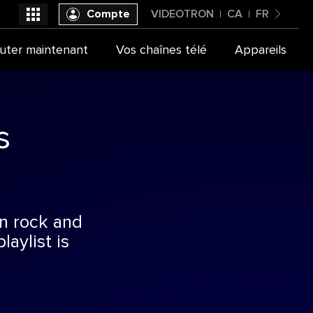
Compte
VIDEOTRON
CA
FR
Canada
uter maintenant
Vos chaînes télé
Appareils
Videotron
Français
s
an rock and
laylist is