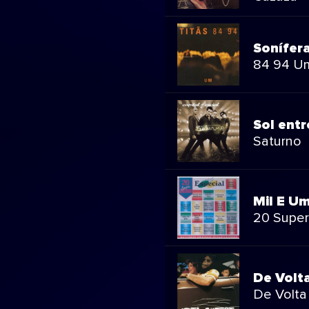
Sonífera
84 94 U
Sol ent
Saturno
Mil E U
20 Supe
De Volt
De Volta