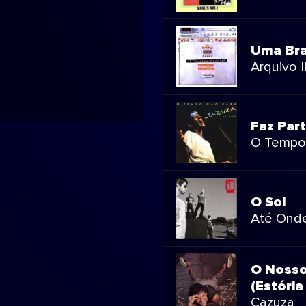
Uma Bra
Arquivo I
Faz Par
O Tempo 
O Sol
Até Onde
O Nosso
(Estória
Cazuza