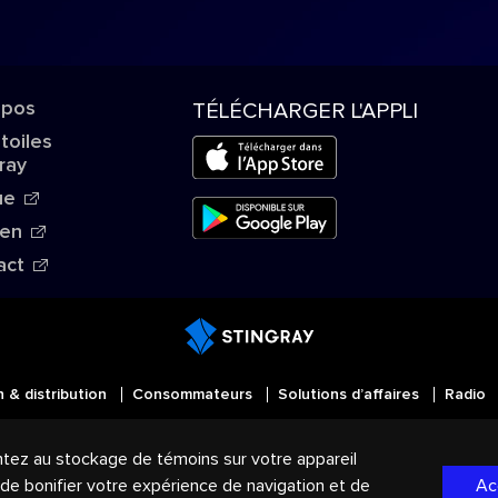
opos
TÉLÉCHARGER L'APPLI
Étoiles
ray
ue
ien
act
n & distribution
Consommateurs
Solutions d’affaires
Radio
MD
Tous droits réservés. STINGRAY
, VOS AMBIANCES MU
ntez au stockage de témoins sur votre appareil
mmerce du Groupe Stingray au Canada, aux États-Unis et d
, de bonifier votre expérience de navigation et de
Ac
de confidentialité
|
Modalités et Conditions