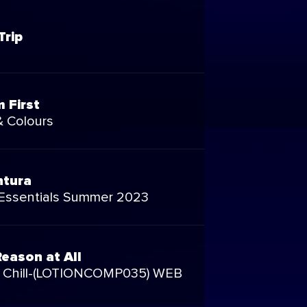
Trip
 First
 Colours
tura
 Essentials Summer 2023
eason at All
s Chill-(LOTIONCOMP035) WEB