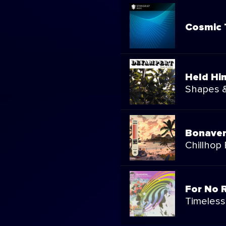
Cosmic 
Held Him
Shapes &
Bonaven
Chillhop
For No R
Timeles