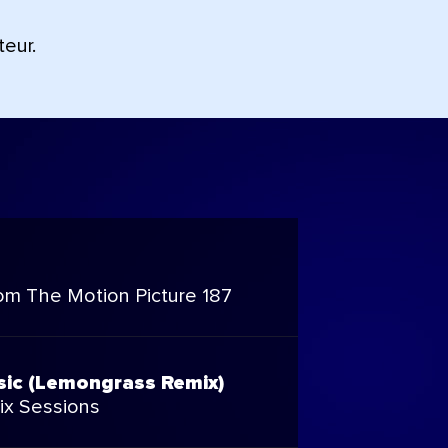
teur.
om The Motion Picture 187
sic (Lemongrass Remix)
x Sessions