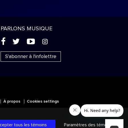
PARLONS MUSIQUE
(
'
+
&
S'abonner à l'infolettre
À propos
Cookies settings
MC
SICALES
et les autres marques et
ans les autres territoires.
Politique
cepter tous les témoins
Paramètres des témoins