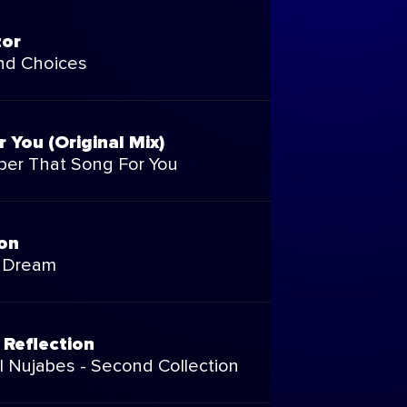
tor
nd Choices
 You (Original Mix)
er That Song For You
on
 Dream
 Reflection
l Nujabes - Second Collection