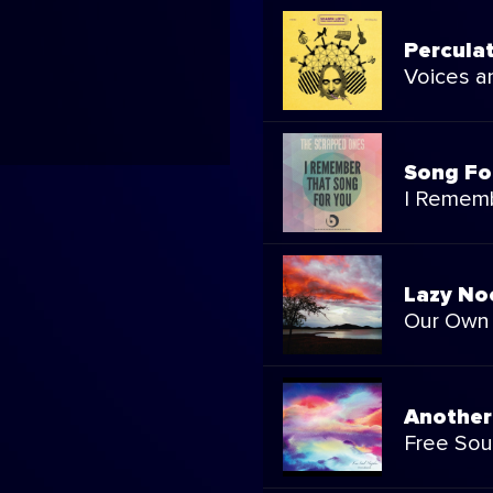
Percula
Voices a
Song For
I Rememb
Lazy No
Our Own
Another
Free Sou