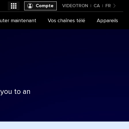
Compte
VIDEOTRON
CA
FR
Canada
uter maintenant
Vos chaînes télé
Appareils
Videotron
Français
 you to an