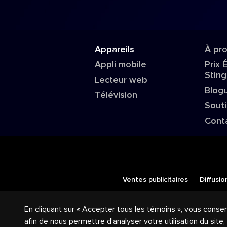
Appareils
À pr
Appli mobile
Prix 
Sting
Lecteur web
Blog
Télévision
Sout
Cont
Ventes publicitaires
Diffusio
© 2018-2025 Groupe Stingray Inc. 
En cliquant sur « Accepter tous les témoins », vous conse
logos reliés sont des marques de co
afin de nous permettre d’analyser votre utilisation du site