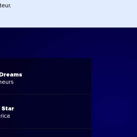
teur.
 Dreams
neurs
 Star
rica