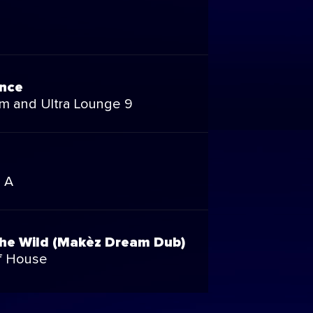
ance
m and Ultra Lounge 9
R A
 the Wild (Makèz Dream Dub)
f House