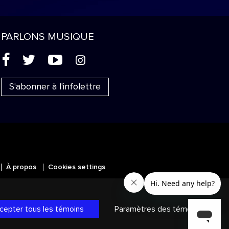
PARLONS MUSIQUE
(
'
+
&
S'abonner à l'infolettre
À propos
Cookies settings
MC
SICALES
et les autres marques et
ans les autres territoires.
Politique
cepter tous les témoins
Paramètres des témoins