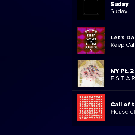
Suday
Suday
Let's D
Keep Cal
NY Pt. 2
E S T A 
Call of
House o