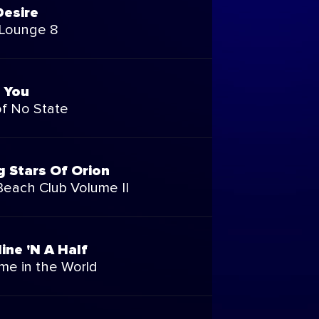
Desire
 Lounge 8
o You
of No State
g Stars Of Orion
each Club Volume II
ine 'N A Half
ime in the World