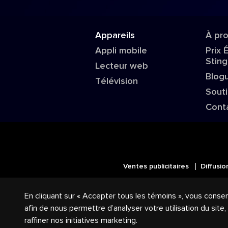
Appareils
À pr
Appli mobile
Prix 
Sting
Lecteur web
Blog
Télévision
Sout
Cont
Ventes publicitaires
Diffusio
© 2018-2025 Groupe Stingray Inc. 
En cliquant sur « Accepter tous les témoins », vous conse
logos reliés sont des marques de co
afin de nous permettre d’analyser votre utilisation du site
raffiner nos initiatives marketing.