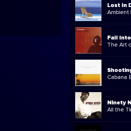
Lost In 
Ambient
Fall Int
The Art 
Shootin
Cabana B
Ninety N
All the T