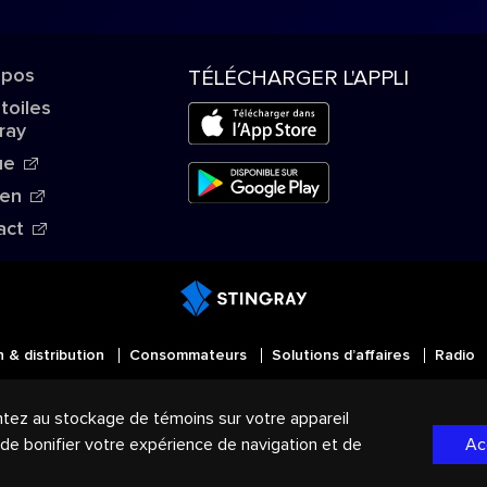
opos
TÉLÉCHARGER L'APPLI
Étoiles
ray
ue
ien
act
n & distribution
Consommateurs
Solutions d’affaires
Radio
MD
Tous droits réservés. STINGRAY
, VOS AMBIANCES MU
ntez au stockage de témoins sur votre appareil
mmerce du Groupe Stingray au Canada, aux États-Unis et d
, de bonifier votre expérience de navigation et de
Ac
de confidentialité
|
Modalités et Conditions