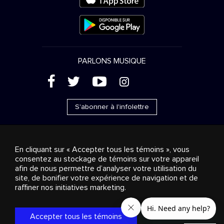
PARLONS MUSIQUE
(
'
+
&
S'abonner à l'infolettre
En cliquant sur « Accepter tous les témoins », vous
consentez au stockage de témoins sur votre appareil
Ventes publicitaires
Diffusion & distribution
afin de nous permettre d’analyser votre utilisation du
Consommateurs
Solutions d’affaires
Radio
À
site, de bonifier votre expérience de navigation et de
propos
Cookies settings
raffiner nos initiatives marketing.
© 2018-2025 Groupe Stingray Inc. Tous droits réservés.
MD
MC
STINGRAY
, VOS AMBIANCES MUSICALES
et les autres
marques et logos reliés sont des marques de commerce du
Accepter tous les témoins
Groupe Stingray au Canada, aux États-Unis et dans les autres