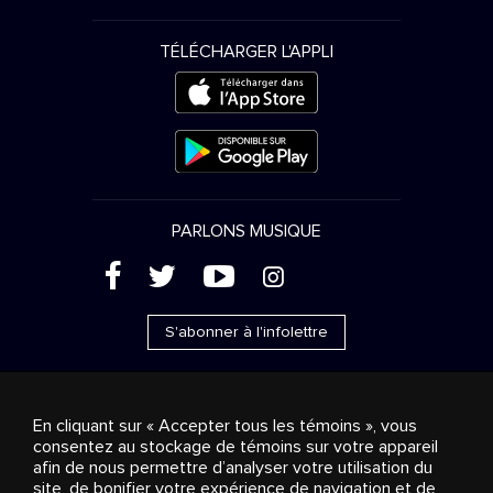
TÉLÉCHARGER L'APPLI
PARLONS MUSIQUE
(
'
+
&
S'abonner à l'infolettre
En cliquant sur « Accepter tous les témoins », vous
consentez au stockage de témoins sur votre appareil
Ventes publicitaires
Diffusion & distribution
afin de nous permettre d’analyser votre utilisation du
Consommateurs
Solutions d’affaires
Radio
À
site, de bonifier votre expérience de navigation et de
propos
Cookies settings