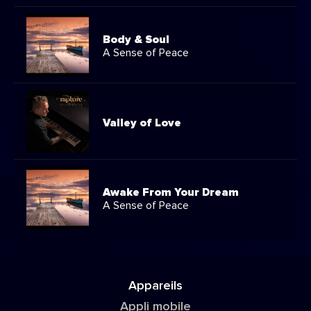
04:56
Darkness
Stillness
Body & Soul
A Sense of Peace
04:50
City of Dreams
Valley of Love
Wings Of Love
04:45
Wings
Awake From Your Dream
A Sense of Peace
04:40
Wind Dancer
Appareils
Blossom On The
Appli mobile
04:34