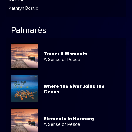
05:34
Pleasant Dreams
Kathryn Bostic
Palmarès
05:31
Touching Silk
Tranquil Moments
A Sense of Peace
05:28
Convo
Where the River Joins the
Ocean
05:24
Imaginations Key
Elements In Harmony
A Sense of Peace