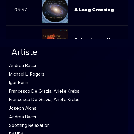
05:57
A Long Crossing
Returning to Now
05:52
Enlightment
Artiste
Andrea Bacci
White Sage (Salvia
Michael L. Rogers
05:47
Apiana)
Igor Berin
Francesco De Grazia, Arielle Krebs
Francesco De Grazia, Arielle Krebs
Joseph Akins
05:41
Heart Of The Nile
Andrea Bacci
Soothing Relaxation
RAURA