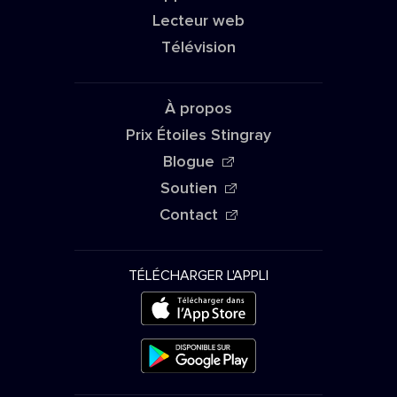
Wind
Lecteur web
Télévision
04:30
Clouds
À propos
Prix Étoiles Stingray
Blogue
04:22
Mindfulness
Soutien
Contact
Adagio for Sleep
TÉLÉCHARGER L'APPLI
04:15
Liquid Mind VIII: Sleep
04:08
Inspirations