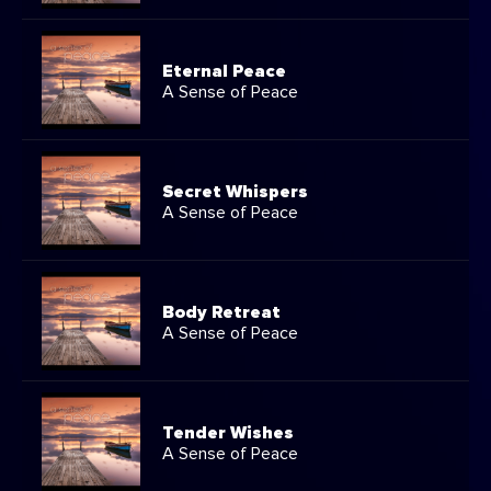
Whisper To Me
05:16
Liquid Mind IX - Lullaby
Eternal Peace
A Sense of Peace
Descent Into
05:09
Darkness
Secret Whispers
A Sense of Peace
05:05
Harmony Found
Body Retreat
A Sense of Peace
Grace of the
05:00
Butterfly
Tender Wishes
A Sense of Peace
Piercing the