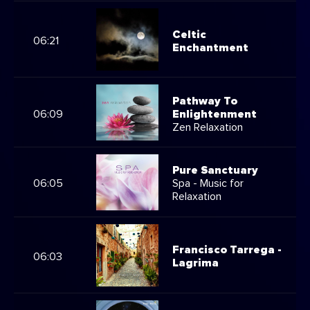
Celtic
06:21
Enchantment
Pathway To
06:09
Enlightenment
Zen Relaxation
Pure Sanctuary
06:05
Spa - Music for
Relaxation
Francisco Tarrega -
06:03
Lagrima