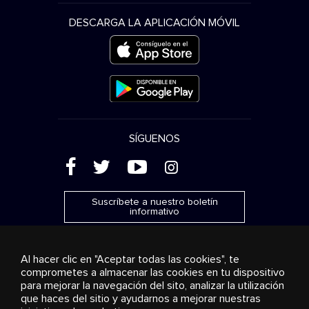
DESCARGA LA APLICACIÓN MÓVIL
SÍGUENOS
(
'
+
&
Suscríbete a nuestro boletín
informativo
Al hacer clic en "Aceptar todas las cookies", te
comprometes a almacenar las cookies en tu dispositivo
para mejorar la navegación del sito, analizar la utilización
Publicidad
Transmisión y distribución
Productos de
que haces del sitio y ayudarnos a mejorar nuestras
consumo
Soluciones empresariales
Radio
Sobre