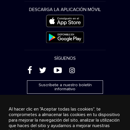
DESCARGA LA APLICACIÓN MÓVIL
SÍGUENOS
(
'
+
&
Suscríbete a nuestro boletín
informativo
Al hacer clic en "Aceptar todas las cookies", te
comprometes a almacenar las cookies en tu dispositivo
para mejorar la navegación del sito, analizar la utilización
Publicidad
Transmisión y distribución
Productos de
que haces del sitio y ayudarnos a mejorar nuestras
consumo
Soluciones empresariales
Radio
Sobre