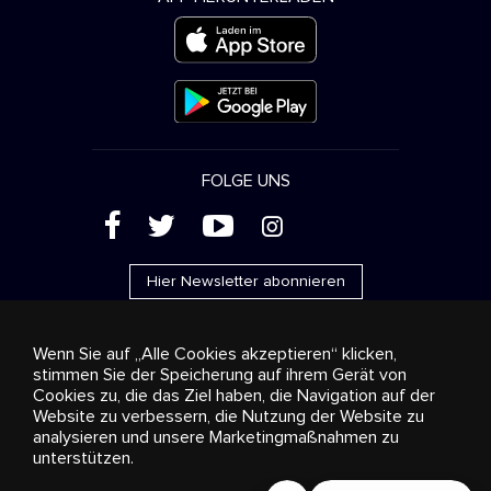
FOLGE UNS
(
'
+
&
Hier Newsletter abonnieren
Wenn Sie auf „Alle Cookies akzeptieren“ klicken,
stimmen Sie der Speicherung auf ihrem Gerät von
Cookies zu, die das Ziel haben, die Navigation auf der
Werbung
Streaming und Vertrieb
Konsumgüter
Website zu verbessern, die Nutzung der Website zu
Geschäftslösungen
Radio
Über uns
Cookies
analysieren und unsere Marketingmaßnahmen zu
settings
unterstützen.
© 2018-2025 Stingray Group Inc. Alle Rechte vorbehalten.