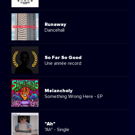
Runaway
Dancehall
So Far So Good
Une année record
Melancholy
Something Wrong Here - EP
"Ah"
"Ah" - Single