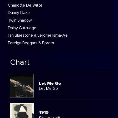
Charlotte De Witte
Danny Daze
Twin Shadow
Daisy Guttridge
Ilan Bluestone & Jerome Isma-Ae
Foreign Beggars & Eprom
Chart
Let Me Go
Let Me Go
1919
Kanvaz - EP