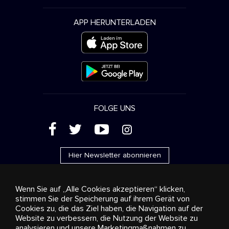
APP HERUNTERLADEN
FOLGE UNS
(
'
+
&
Hier Newsletter abonnieren
Wenn Sie auf „Alle Cookies akzeptieren“ klicken,
stimmen Sie der Speicherung auf ihrem Gerät von
Cookies zu, die das Ziel haben, die Navigation auf der
Werbung
Streaming und Vertrieb
Konsumgüter
Website zu verbessern, die Nutzung der Website zu
Geschäftslösungen
Radio
Über uns
Cookies
analysieren und unsere Marketingmaßnahmen zu
settings