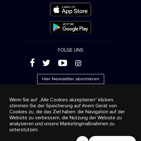
FOLGE UNS
(
'
+
&
Hier Newsletter abonnieren
Wenn Sie auf „Alle Cookies akzeptieren“ klicken,
stimmen Sie der Speicherung auf ihrem Gerät von
Cookies zu, die das Ziel haben, die Navigation auf der
Werbung
Streaming und Vertrieb
Konsumgüter
Website zu verbessern, die Nutzung der Website zu
Geschäftslösungen
Radio
Über uns
Cookies
analysieren und unsere Marketingmaßnahmen zu
settings
unterstützen.
© 2018-2025 Stingray Group Inc. Alle Rechte vorbehalten.
STINGRAY®, STINGRAY® MUSIC und alle weiteren Marken und