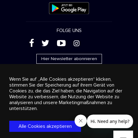
FOLGE UNS
(
'
+
&
Hier Newsletter abonnieren
Wenn Sie auf „Alle Cookies akzeptieren“ klicken,
stimmen Sie der Speicherung auf ihrem Gerät von
Cookies zu, die das Ziel haben, die Navigation auf der
Werbung
Streaming und Vertrieb
Konsumgüter
Website zu verbessern, die Nutzung der Website zu
Geschäftslösungen
Radio
Über uns
Cookies
analysieren und unsere Marketingmaßnahmen zu
settings
unterstützen.
© 2018-2025 Stingray Group Inc. Alle Rechte vorbehalten.
STINGRAY®, STINGRAY® MUSIC und alle weiteren Marken und
Logos sind eingetragene Markenzeichen der Stingray Group in
Alle Cookies akzeptieren
Kanada, den Vereinigten Staaten von Amerika und anderen
Gebieten.
Datenschutzrichtlinie
|
Bestimmungen und