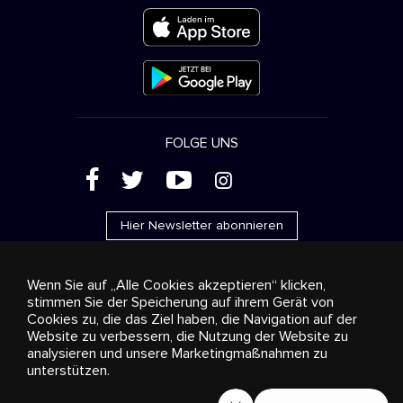
FOLGE UNS
(
'
+
&
Hier Newsletter abonnieren
Wenn Sie auf „Alle Cookies akzeptieren“ klicken,
stimmen Sie der Speicherung auf ihrem Gerät von
Cookies zu, die das Ziel haben, die Navigation auf der
Werbung
Streaming und Vertrieb
Konsumgüter
Website zu verbessern, die Nutzung der Website zu
Geschäftslösungen
Radio
Über uns
Cookies
analysieren und unsere Marketingmaßnahmen zu
settings
unterstützen.
© 2018-2025 Stingray Group Inc. Alle Rechte vorbehalten.
STINGRAY®, STINGRAY® MUSIC und alle weiteren Marken und