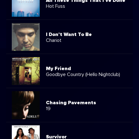
All These Things That I've Done
Hot Fuss
I Don't Want To Be
Chariot
My Friend
Goodbye Country (Hello Nightclub)
Chasing Pavements
19
Survivor