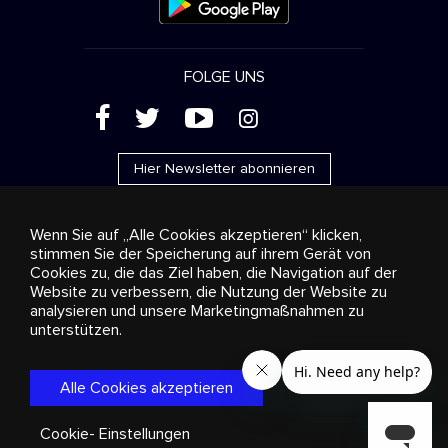
FOLGE UNS
(
'
+
&
Hier Newsletter abonnieren
Wenn Sie auf „Alle Cookies akzeptieren“ klicken,
stimmen Sie der Speicherung auf ihrem Gerät von
Cookies zu, die das Ziel haben, die Navigation auf der
Werbung
Streaming und Vertrieb
Konsumgüter
Website zu verbessern, die Nutzung der Website zu
Geschäftslösungen
Radio
Über uns
Cookies
analysieren und unsere Marketingmaßnahmen zu
settings
unterstützen.
© 2018-2025 Stingray Group Inc. Alle Rechte vorbehalten.
STINGRAY®, STINGRAY® MUSIC und alle weiteren Marken und
Logos sind eingetragene Markenzeichen der Stingray Group in
Alle Cookies akzeptieren
Kanada, den Vereinigten Staaten von Amerika und anderen
Gebieten.
Datenschutzrichtlinie
|
Bestimmungen und
Bedingungen
Cookie- Einstellungen