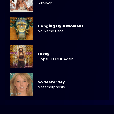
Survivor
Hanging By A Moment
No Name Face
Lucky
Oops!... I Did It Again
So Yesterday
Metamorphosis